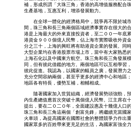
補，形成所謂「大珠三角」香港的高增值服務配合
生產基地，互惠互利，增添發展動力。
在全球一體化的經濟格局中，競爭再不限於城市
間，珠三角和長三角兩個區域經濟事實存在很大的
港是上海最大的外來直接投資者，至二ＯＯ一年底
港資金９００個億人民幣，佔上海市實際吸收外資
分之三十，上海的興旺將有助港資企業的發展。同
大型企業均在香港股票市場上市，當中有大家熟悉
上海石化以及中國東方航空。珠三角和長三角發展
同，但有彼此借鑑的地方。兩個地區可以互相學習
彼此促進。我認為，以國家的幅員之廣，發展潛力
充分空間容納兩個，甚至乎更多的經濟中心和地區
地區各有特長，優勢互補，相輔相成。
隨著國家加入世貿組織，經濟發展勢頭強勁，預
內生產總值應首次突破十萬個億人民幣。江主席在
提出，要在二Ｏ二Ｏ年，全面建設惠及十幾億人口
珠三角和長三角這兩個「創富先鋒」將繼續充當國
火車頭，為提高國家在國際社會的整體競爭力作出
國家眾多的百姓帶來更充足的生活，為國家富強全