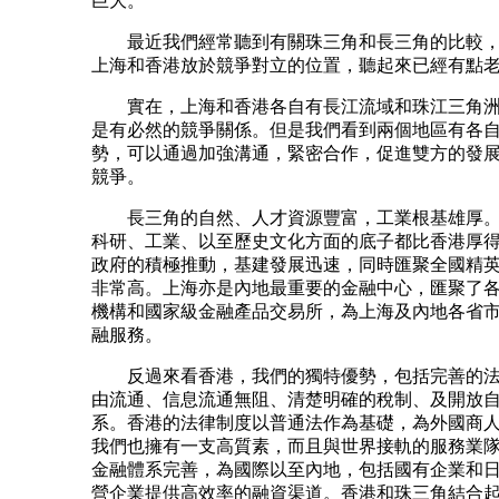
巨大。
最近我們經常聽到有關珠三角和長三角的比較，
上海和香港放於競爭對立的位置，聽起來已經有點
實在，上海和香港各自有長江流域和珠江三角洲
是有必然的競爭關係。但是我們看到兩個地區有各
勢，可以通過加強溝通，緊密合作，促進雙方的發
競爭。
長三角的自然、人才資源豐富，工業根基雄厚。
科研、工業、以至歷史文化方面的底子都比香港厚
政府的積極推動，基建發展迅速，同時匯聚全國精
非常高。上海亦是內地最重要的金融中心，匯聚了
機構和國家級金融產品交易所，為上海及內地各省
融服務。
反過來看香港，我們的獨特優勢，包括完善的法
由流通、信息流通無阻、清楚明確的稅制、及開放
系。香港的法律制度以普通法作為基礎，為外國商
我們也擁有一支高質素，而且與世界接軌的服務業
金融體系完善，為國際以至內地，包括國有企業和
營企業提供高效率的融資渠道。香港和珠三角結合