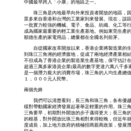
中國最早跨入「小康」的地區之一。
珠三角是內地最早向外來投資者開放的地區，因
眾多來自香港和台灣的工業家到來發展。現在，該
一批實力較強的機械、電子、食品、紡織、化工等
成為國家最重要的輕工業生產基地。例如東莞生產
順德生產的家電用品，總量都在全國名列前茅。
自從國家改革開放以來，香港企業將製造業的生
到珠江三角洲的經濟腹地，促成了兩地經濟產業相
不但成為了香港企業的製造業生產基地，保守估計
超過三萬多家港資企業(最高的數字更達六萬八千多家
是一個潛力龐大的消費市場，珠三角的人均生產總
１，０００元人民幣。
兩個先鋒
我們可以清楚看到，長三角和珠三角，各有優越
樣對帶動國家經濟發展起著舉足輕重的作用。珠三
三角要早，初期對外開放的步子邁得更大；長三角
的根基，對外開放比珠三角相對來得較晚，但近年
度成長，加上地方政府的積極招商親商政策，發展