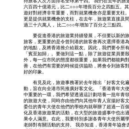
待旅客人次方面排名全球第十四。 我們在去年的旅
六百四十億港元，比二○○○年增長百分之四點五。
遊好對經濟非常重要，而對就業機會亦是重要支柱
更是提供就業機會的支柱，在去年，旅遊業直接及
過三十六萬人， 比二○○○年增加了百分之三點四。
要促進香港的旅遊業持續發展，不但要以新的旅
旅客，更重要的是令曾到港的旅客會再次選擇香港
的地點，及將香港推介給親友。因此，我們要令所
「賓至如歸」。要做到這一點，除了旅遊從業員要
外，每一位市民的態度都很重要，如果我們都能夠
善，在他們有需要的時候提供協助，將會令到旅客
好的印象。
有見及此，旅遊事務署於去年推出「好客文化遍
動，旨在向全港市民推廣好客文化。「香港青年大
中重要的一環，我們希望透過這計劃培養一批年青
的旅遊大使，同時亦由他們向其他年青人宣揚好客
委任的青年大使在他們的學校內就舉辦了超過一百
化及香港旅遊業的活動，在大型的旅遊盛事中也出
果令人滿意。在此，我要特別多謝各青年大使所屬
老師對有關活動的支持。 我亦知道，香港青年協會