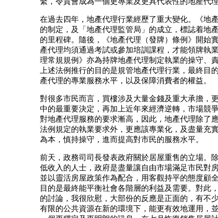
繫，令貴會成為一個更專業及更具代表性的地產代
在過去四年，地產代理行業經歷了重大變化。《地
的制定，及「地產代理監管局」的成立，標誌着地
的里程碑。隨後，《地產代理（發牌）條例》開始
產代理均須通過考試或參加培訓課程，才能領牌執
理常規規例》亦為持牌地產代理制定執業的操守、
上述法例推行的目的是規管地產代理行業，最終目
產代理的專業服務水平，以及保障消費者的權益。
對很多市民而言，買樓涉及大量金錢及重大承擔，
中的最重要決定，再加上近年來經濟逆轉，市場競
對地產代理服務的要求漸高，因此，地產代理除了
法例規定的執業要求外，更應該專業化，及盡量充
為本，慎持操守，進而提高對市民的服務水平。
前天，政務司司長發表政府關於居屋重售的立場。
低收入的人士，政府是盡量讓自由市場滿足市民對
並以靈活房屋政策作為配合，用客觀持平的態度顧
目的是最終能平衡社會各階層的利益及需要。對此
的討論，我很欣慰，大部份的反應是正面的，有不
有限的公共資源在新的環境下，能更有效地運用，