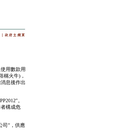
使用數款用
(俗稱火牛)，
的消息後作出
P2012"。
用者構成危
司”，供應