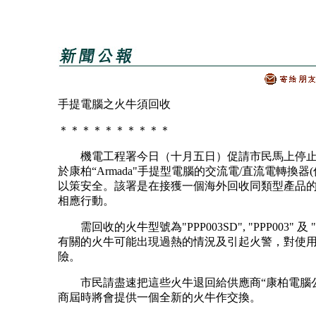
手提電腦之火牛須回收
＊＊＊＊＊＊＊＊＊＊
機電工程署今日（十月五日）促請市民馬上停止
於康柏“Armada"手提型電腦的交流電/直流電轉換器
以策安全。該署是在接獲一個海外回收同類型產品
相應行動。
需回收的火牛型號為"PPP003SD", "PPP003" 及 "P
有關的火牛可能出現過熱的情況及引起火警，對使
險。
市民請盡速把這些火牛退回給供應商“康柏電腦公
商屆時將會提供一個全新的火牛作交換。