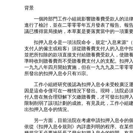
背景
一個跨部門工作小組就影響贍養費受款人的法律
進行了檢討，並在二零零零年五月發表了報告。報
議已獲得當局接納，本草案是要落實當中的一項重
扣押入息令是一項法院命令，規定“入息來源”（
支付人的僱主或租客）須從贍養費支付人的入息中
並把所扣除的款項直接支付給贍養費受款人，使贍
準時收到贍養費而不受贍養費支付人的支配。扣押
一九九八年四月開始實施，但在一九九九及二零零
所發出的扣押入息令只有35宗。
工作小組經研究後認為扣押入息令未受較廣泛運
因是這命令僅可在一種情況下發出。現時，法院必
付人曾在無合理辯解下欠繳贍養費，才可發出扣押
限制削弱了該項計劃的成效。有見及此，工作小組
出扣押入息令的情況。
另一方面，目前法院在考慮申請扣押入息令的個
依從《扣押入息令規則》內詳盡列明的程序。在某
種規定不必要地延長了發出扣押入息令的時間。有