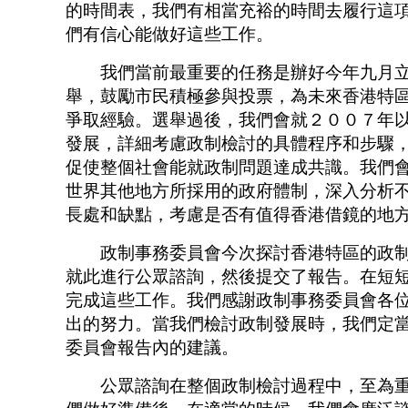
的時間表，我們有相當充裕的時間去履行這
們有信心能做好這些工作。
我們當前最重要的任務是辦好今年九月立
舉，鼓勵市民積極參與投票，為未來香港特
爭取經驗。選舉過後，我們會就２００７年
發展，詳細考慮政制檢討的具體程序和步驟
促使整個社會能就政制問題達成共識。我們
世界其他地方所採用的政府體制，深入分析
長處和缺點，考慮是否有值得香港借鏡的地
政制事務委員會今次探討香港特區的政制
就此進行公眾諮詢，然後提交了報告。在短
完成這些工作。我們感謝政制事務委員會各
出的努力。當我們檢討政制發展時，我們定
委員會報告內的建議。
公眾諮詢在整個政制檢討過程中，至為重