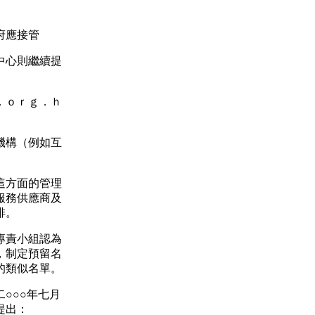
府應接管
中心則繼續提
．ｏｒｇ．ｈ
機構（例如互
這方面的管理
服務供應商及
排。
專責小組認為
，制定預留名
的類似名單。
○○○年七月
提出：