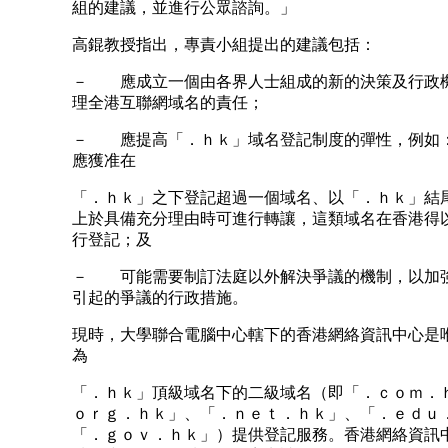
組的建議，並進行公眾諮詢。」
高錕教授指出，專責小組提出的建議包括：
－ 應成立一個由各界人士組成的新的決策及行政
理全港互聯網域名的責任；
－ 應提高「．ｈｋ」域名登記制度的彈性，例如
應獲准在
「．ｈｋ」之下登記超過一個域名、以「．ｈｋ」結
上於具備充分理由時可進行轉讓，這類域名在香港得
行登記；及
－ 可能需要制訂法庭以外解決爭議的機制，以加
引起的爭議的行政措施。
現時，大學聯合電腦中心轄下的香港網絡資訊中心是
為
「．ｈｋ」頂級域名下的二級域名（即「．ｃｏｍ．
ｏｒｇ．ｈｋ」、「．ｎｅｔ．ｈｋ」、「．ｅｄｕ
「．ｇｏｖ．ｈｋ」）提供登記服務。香港網絡資訊