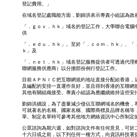
登記費用。」
在域名登記處職能方面，劉錦洪表示專責小組認為政
「．ｇｏｖ．ｈｋ」域名的登記工作，大學聯合電腦
供
「．ｅｄｕ．ｈｋ」。至於「．ｃｏｍ．ｈｋ」、「
ｋ」及
「．ｎｅｔ．ｈｋ」域名登記服務提供者可透過代理
聯網服務供應商）以分擔部份例行登記工作。
目前ＡＰＮＩＣ把互聯網規約地址直接分配給香港，
及編配的安排一直運作良好，並且得到香港的互聯網
其他有關組織接受。專責小組認為應繼續維持這些安
劉錦洪續說，為了盡量減少侵佔互聯網域名的機會，
可就著名的名稱、國家名稱、國際商標及品牌名稱等
單。制定名單時可參考其他地方網絡資訊中心所制定
公眾諮詢為期六週，如對諮詢文件有任何意見，可於二
十六日或之前，以下列任何一種方式，向資訊科技署