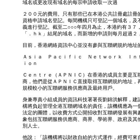
域名或更改現有域名的每宗申請收取一次過
２００元的費用。只有那些已在本港公共註冊處註冊
資格申請域名登記。每間機構只可登記一個域名，及
義進行登記。截至二○○○年四月為止，本港約有３７
「．ｈｋ」結尾的域名，而新增的申請則每月超過２
目前，香港網絡資訊中心並沒有參與互聯網規約地址
Ａｓｉａ Ｐａｃｉｆｉｃ Ｎｅｔｗｏｒｋ Ｉｎ
ｉｏｎ
Ｃｅｎｔｒｅ（ＡＰＮＩＣ）在香港的成員主要是互
商，他們是從ＡＰＮＩＣ直接取得互聯網規約地址，
規模較小的互聯網服務供應商及最終用戶。
身兼專責小組成員的資訊科技署署長劉錦洪解釋，建
構將負起管理全港互聯網域名的責任，該機構應為一
法定的團體，以收費方式公開招收對互聯網發展有興
象包括互聯網服務供應商、商界、學術界、政府及其
別人士。
他說：「該機構將以財政自給的方式運作，經費可來