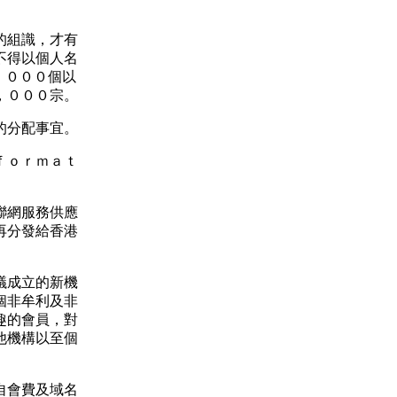
的組識，才有
不得以個人名
，０００個以
，０００宗。
的分配事宜。
ｆｏｒｍａｔ
聯網服務供應
再分發給香港
議成立的新機
個非牟利及非
趣的會員，對
他機構以至個
自會費及域名