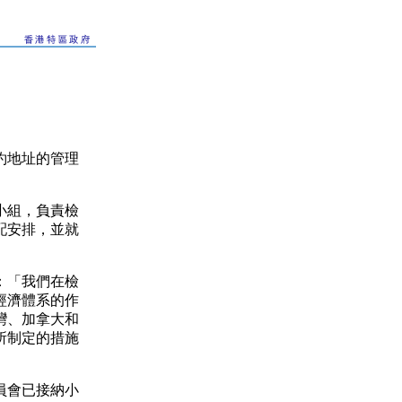
約地址的管理
小組，負責檢
配安排，並就
：「我們在檢
經濟體系的作
灣、加拿大和
所制定的措施
員會已接納小