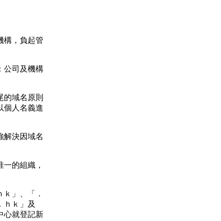
機構，負起管
：公司及機構
尾的域名原則
以個人名義進
強解決因域名
唯一的組織，
ｈｋ」、「．
．ｈｋ」及
中心就登記新