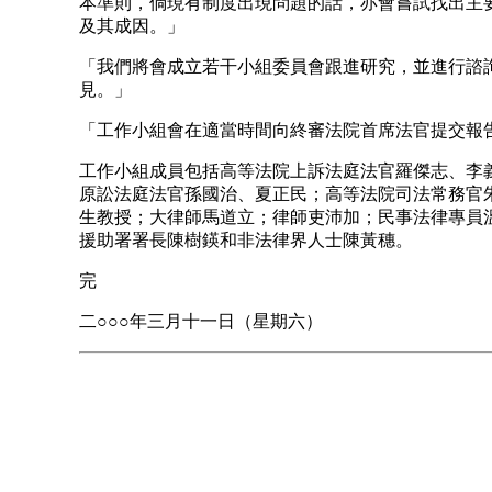
本準則，倘現有制度出現問題的話，亦會嘗試找出主
及其成因。」
「我們將會成立若干小組委員會跟進研究，並進行諮
見。」
「工作小組會在適當時間向終審法院首席法官提交報
工作小組成員包括高等法院上訴法庭法官羅傑志、李
原訟法庭法官孫國治、夏正民；高等法院司法常務官
生教授；大律師馬道立；律師吏沛加；民事法律專員
援助署署長陳樹鍈和非法律界人士陳黃穗。
完
二○○○年三月十一日（星期六）