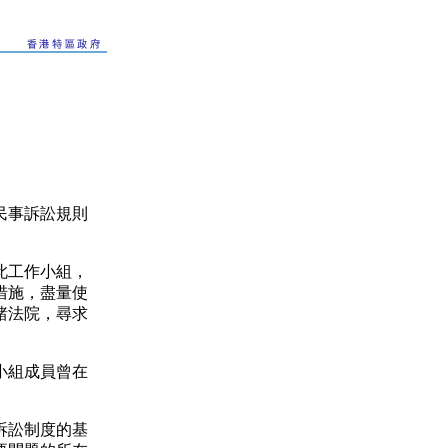
民事訴訟規則
。
此工作小組，
措施，盡量使
諸法院，尋求
小組成員曾在
訴訟制度的基