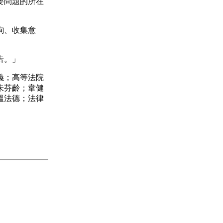
要問題的所在
詢、收集意
告。」
義；高等法院
朱芬齡；韋健
溫法德；法律