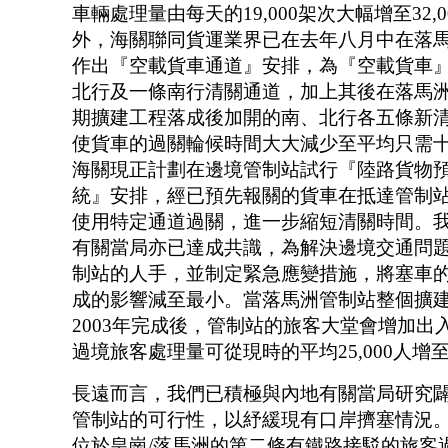
車輛處理量由每天的19,000架次大幅增至32,
外，海關聯同貨運業界已在去年八月中在落
作出『空載貨車通道』安排，為『空載貨車
北行及一條南行清關通道，加上其後在落馬
期擴建工程落成後加開的南、北行各五條新
使貨車的過關輪候時間大大減少至平均只需
海關現正計劃在邊境管制站試行『陸路貨物
統』安排，經已預先報關的貨車在抵達管制
使用特定通道過關，進一步縮短清關時間。
有關當局亦已達成共識，為解決邊境交通問
制站的人手，並制定緊急應變措施，將塞車
成的影響減至最小。當落馬洲管制站整個擴
2003年完成後，管制站的旅客大堂會增加出
過境旅客處理量可從現時的平均25,000人增至3
長遠而言，我們已積極與內地有關當局研究
管制站的可行性，以紓緩現有口岸擠塞情況
位於皇崗/落馬洲的第二條有鐵路接駁的旅客