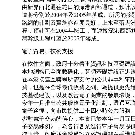
由新界西北通往蛇口的深港西部通道，預計
道將分別於2004年及2005年落成。所需的
路網的計劃及實施亦進度良好，上水至落馬
程，預計可在2004年竣工；而連接深港西部
灣幹線工程可望於2005年落成。
電子貿易、技術支援
在軟件方面，政府十分着重資訊科技基礎建
本地網絡已全面數碼化，寬頻基礎建設正迅
在本港接連互聯網所需支付的公共非專利電
費，也是在全球最低收費之列。為提供更先
技基礎建設，以及改善電子商業的發展環境
今年十月推出公共服務電子化計劃，透過互
電子途徑，向市民提供二十四小時公共服務
界對電子交易的信心，本會已於本年一月五
子交易條例》，為各行各業進行電子貿易提
律規管。政府並會透過設立核證機關在香港