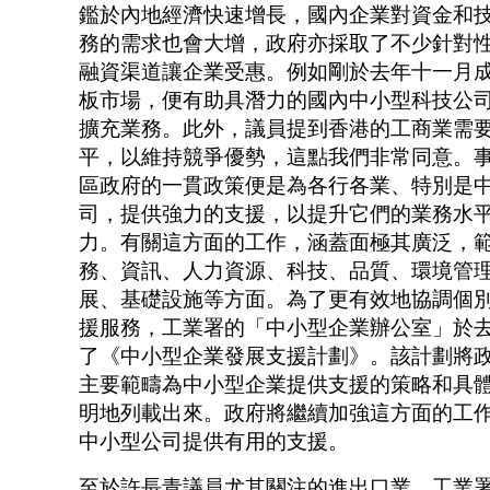
鑑於內地經濟快速增長，國內企業對資金和
務的需求也會大增，政府亦採取了不少針對
融資渠道讓企業受惠。例如剛於去年十一月
板市場，便有助具潛力的國內中小型科技公
擴充業務。此外，議員提到香港的工商業需
平，以維持競爭優勢，這點我們非常同意。
區政府的一貫政策便是為各行各業、特別是
司，提供強力的支援，以提升它們的業務水
力。有關這方面的工作，涵蓋面極其廣泛，
務、資訊、人力資源、科技、品質、環境管
展、基礎設施等方面。為了更有效地協調個
援服務，工業署的「中小型企業辦公室」於
了《中小型企業發展支援計劃》。該計劃將
主要範疇為中小型企業提供支援的策略和具
明地列載出來。政府將繼續加強這方面的工
中小型公司提供有用的支援。
至於許長青議員尤其關注的進出口業，工業