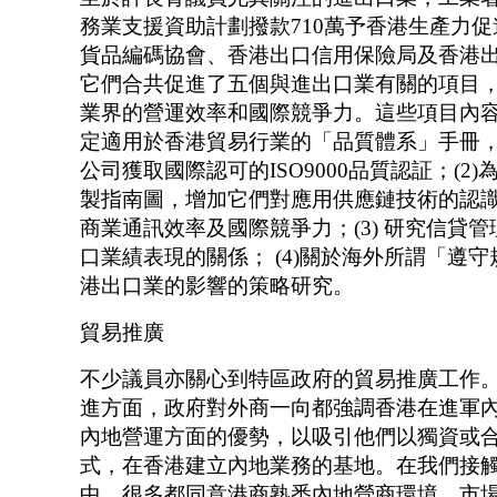
務業支援資助計劃撥款710萬予香港生產力
貨品編碼協會、香港出口信用保險局及香港
它們合共促進了五個與進出口業有關的項目
業界的營運效率和國際競爭力。這些項目內容有
定適用於香港貿易行業的「品質體系」手冊
公司獲取國際認可的ISO9000品質認証；(2
製指南圖，增加它們對應用供應鏈技術的認
商業通訊效率及國際競爭力；(3) 研究信貸
口業績表現的關係； (4)關於海外所謂「遵
港出口業的影響的策略研究。
貿易推廣
不少議員亦關心到特區政府的貿易推廣工作
進方面，政府對外商一向都強調香港在進軍
內地營運方面的優勢，以吸引他們以獨資或
式，在香港建立內地業務的基地。在我們接
中，很多都同意港商熟悉內地營商環境、市