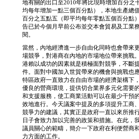
地有關的出口至2010年將比現時增加百分之
均每年增加一點三個百分點），本地生產總
百分之五點五（即平均每年零點五個百分點
告已於今個月早前公布並交本會貿易及工業
閱。
當然，內地經濟進一步自由化同時也會帶來
場競爭，對港商在內地的市場地位帶來挑戰
港賴以成功的因素就是積極面對競爭，不斷
件。面對中國加入世貿帶來的機會與挑戰也
特區政府一直致力在自由市場的經濟架構下
優良的營商環境，提供切合業界多元化需要
和支援服務，使工商業活動可以在最少干預
效地進行。今天議案中提及的多項提升工商
競爭力的建議，其實正是政府一直以來所推
日子會致力加以完善的政策和措施。在此，
議員關心的範疇，簡介一下政府在利便營商
力方面的工作。