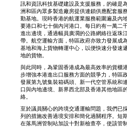
訊和資訊科技基礎建設及支援服務，的確是
洲和區內眾多製造廠房提供連鎖供應配套服
勤基地。現時香港的航運業服務範圍遍及內
要港口和七十個內河港口。每日約有一萬二
進出邊境，通過幅員廣濶的公路網絡往返珠
帶。航空運輸方面，特區政府亦致力發展成
基地和海上貨物轉運中心，以便快速分發速
地的貨物。
與此同時，為鞏固香港成為最高效率的貨櫃
步增強本港進出口服務方面的競爭力，特區
發展第九號集裝箱碼頭、新一代空管系統和
口與內地邊境、新界西北部及香港其他地區
絡。
至於議員關心的跨境交通運輸問題，我們已
列的措施改善過境安排和簡化過關程序。短
在落馬洲管制站加設十對新檢查亭，使該管