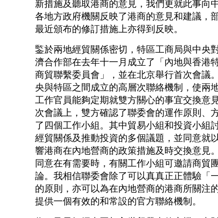
新措施及聽取港商的意見，我們更就此事向
各地方政府機關反映了港商的意見和建議，
最近頒布的修訂措施上亦得到反映。
鍳於兩地經貿關係密切，特區工商局與中央
濟合作部在去年十一月成立了「內地與香港
商貿聯繫委員會」，並在北京舉行首次會議
央與特區之間成立的高層次聯絡機制，使兩
工作官員能夠定期就雙方關心的事宜交換意
次會議上，雙方確認了聯委會的運作原則、
了四個工作小組。其中貿易小組和投資小組
經貿關係及推動投資的多個議題，並同意就
響港商在內地營商的政策措施及時交換意見
同意在有需要時，有關工作小組可邀請商貿
論。我相信聯委會除了可以真真正正體驗「
的原則，亦可以為在內地營商的港商所關注
提供一個有效的和常設的官方聯絡機制。